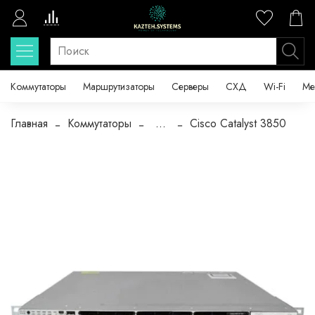
Коммутаторы
Маршрутизаторы
Серверы
СХД
Wi-Fi
Ме
Главная
Коммутаторы
...
Cisco Catalyst 3850