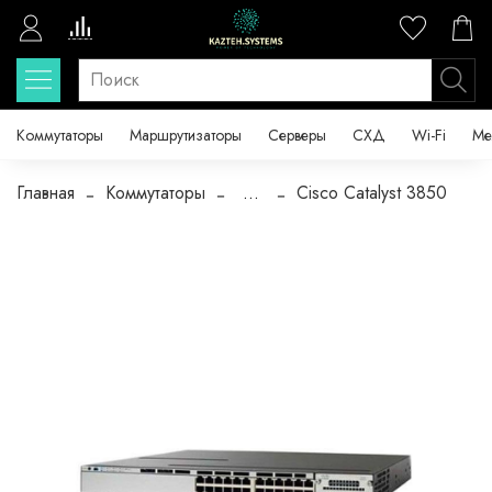
Коммутаторы
Маршрутизаторы
Серверы
СХД
Wi-Fi
Ме
Главная
Коммутаторы
...
Cisco Catalyst 3850