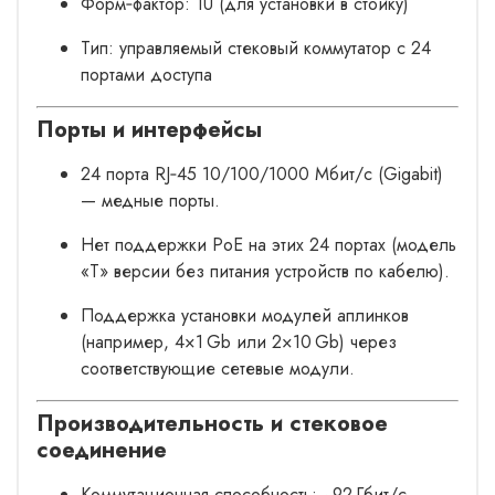
Форм‑фактор: 1U (для установки в стойку)
Тип: управляемый стековый коммутатор с 24
портами доступа
Порты и интерфейсы
24 порта RJ‑45 10/100/1000 Мбит/с (Gigabit)
— медные порты.
Нет поддержки PoE на этих 24 портах (модель
«T» версии без питания устройств по кабелю).
Поддержка установки модулей аплинков
(например, 4×1 Gb или 2×10 Gb) через
соответствующие сетевые модули.
Производительность и стековое
соединение
Коммутационная способность: ~92 Гбит/с.