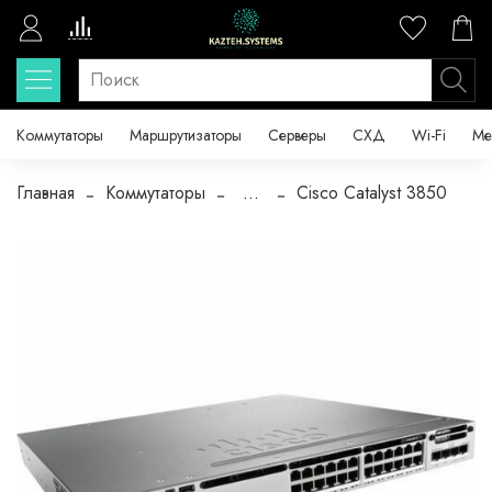
Коммутаторы
Маршрутизаторы
Серверы
СХД
Wi-Fi
Ме
Главная
Коммутаторы
...
Cisco Catalyst 3850