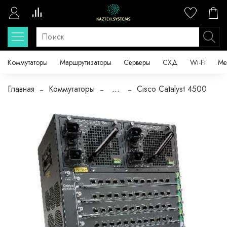
Коммутаторы
Маршрутизаторы
Серверы
СХД
Wi-Fi
Ме
Главная
Коммутаторы
...
Cisco Catalyst 4500