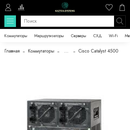
Коммутаторы
Маршрутизаторы
Серверы
СХД
Wi-Fi
Ме
Главная
Коммутаторы
...
Cisco Catalyst 4500