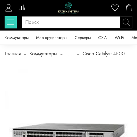
Коммутаторы
Маршрутизаторы
Серверы
СХД
Wi-Fi
Ме
Главная
Коммутаторы
...
Cisco Catalyst 4500