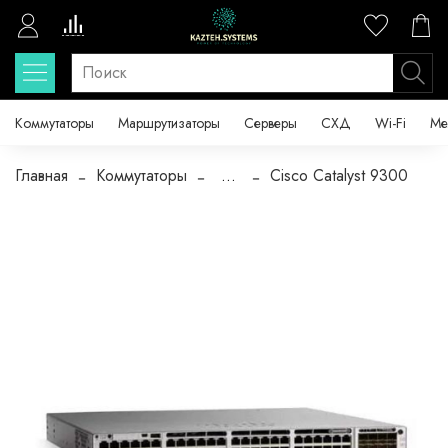
Коммутаторы
Маршрутизаторы
Серверы
СХД
Wi-Fi
Ме
Главная
Коммутаторы
...
Cisco Catalyst 9300