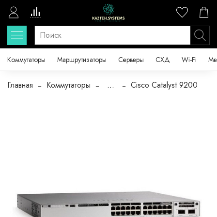
Коммутаторы
Маршрутизаторы
Серверы
СХД
Wi-Fi
Ме
Главная
Коммутаторы
...
Cisco Catalyst 9200