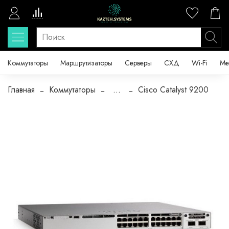
Коммутаторы
Маршрутизаторы
Серверы
СХД
Wi-Fi
Ме
Главная
Коммутаторы
...
Cisco Catalyst 9200