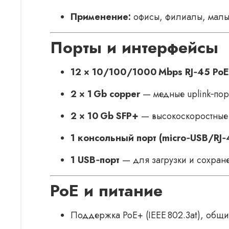
Применение:
офисы, филиалы, малы
Порты и интерфейсы
12 × 10/100/1000 Mbps RJ‑45 Po
2 × 1 Gb copper
— медные uplink‑пор
2 × 10 Gb SFP+
— высокоскоростные 
1 консольный порт (micro‑USB/RJ‑
1 USB‑порт
— для загрузки и сохран
PoE и питание
Поддержка PoE+ (IEEE 802.3at), общи