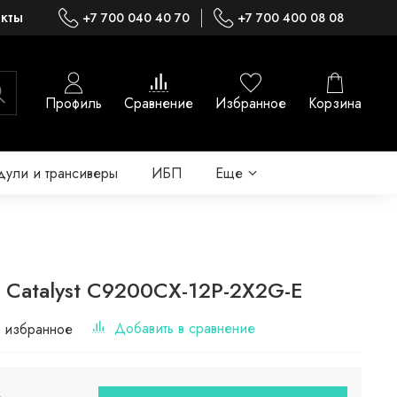
акты
+7 700 040 40 70
+7 700 400 08 08
Профиль
Сравнение
Избранное
Корзина
ули и трансиверы
ИБП
Еще
o Catalyst C9200CX-12P-2X2G-E
Добавить в сравнение
 избранное