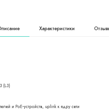
Описание
Характеристики
Отзыв
 (L3)
лей и PoE‑устройств, uplink к ядру сети