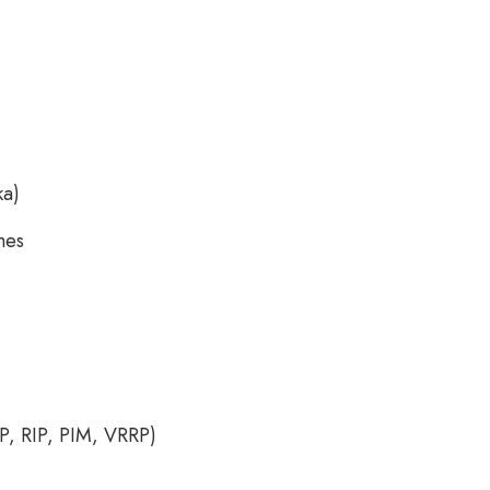
ка)
mes
, RIP, PIM, VRRP)