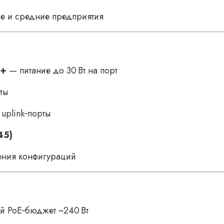
е и средние предприятия
E+
— питание до 30 Вт на порт
ты
uplink‑порты
45)
ения конфигураций
й PoE‑бюджет ~240 Вт