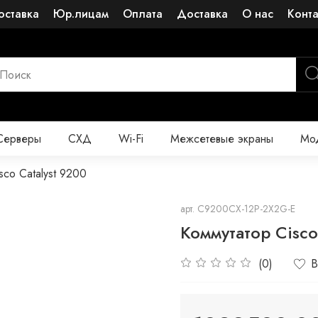
оставка
Юр.лицам
Оплата
Доставка
О нас
Конт
Серверы
СХД
Wi-Fi
Межсетевые экраны
Мод
sco Catalyst 9200
арт.
C9200CX-12P-2X2G-E
Коммутатор Cisc
(0)
В