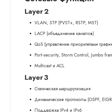
Layer 2
VLAN, STP (PVST+, RSTP, MST)
LACP (объединение каналов)
QoS (управление приоритетами трафи
Port-security, Storm Control, Jumbo fra
Multicast и ACL
Layer 3
Статическая маршрутизация
Динамические протоколы (OSPF, EIGRP
Поддержка IPv4 и IPv6