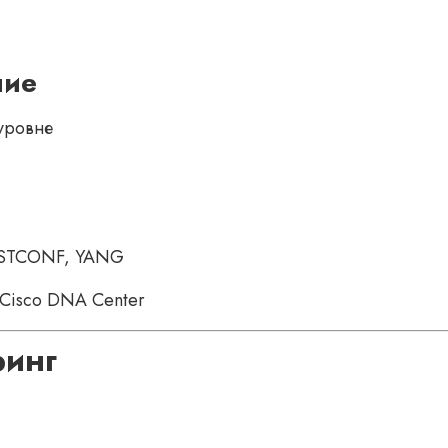
ние
уровне
RESTCONF, YANG
Cisco DNA Center
ринг