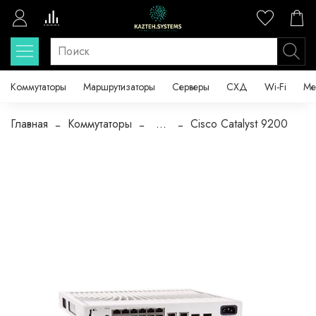
Коммутаторы
Маршрутизаторы
Серверы
СХД
Wi-Fi
Ме
Главная
Коммутаторы
...
Cisco Catalyst 9200